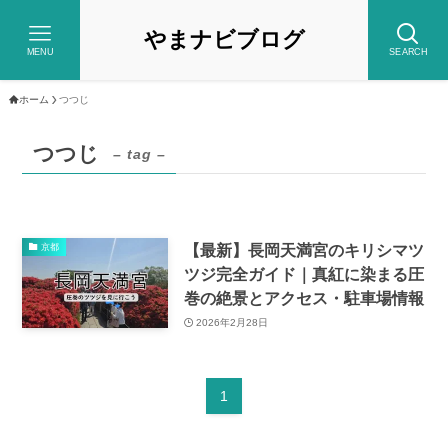
やまナビブログ
MENU
SEARCH
ホーム
つつじ
つつじ
– tag –
【最新】長岡天満宮のキリシマツ
京都
ツジ完全ガイド｜真紅に染まる圧
巻の絶景とアクセス・駐車場情報
2026年2月28日
1