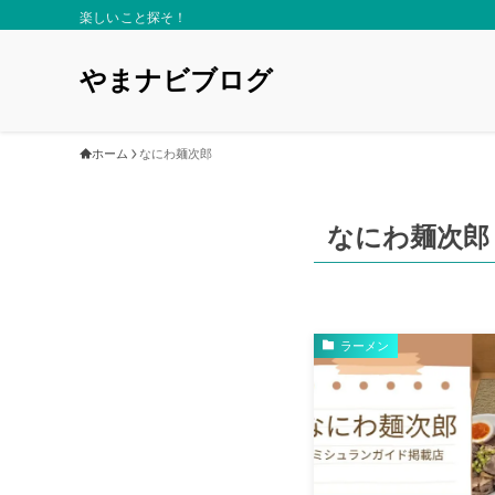
楽しいこと探そ！
やまナビブログ
ホーム
なにわ麺次郎
なにわ麺次郎
ラーメン