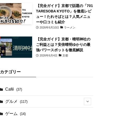
【完全ガイド】京都で話題の「701
TARESOBA KYOTO」を徹底レビ
ュー！たれそばとは？人気メニュ
ーや口コミも紹介
2026年6月10日
ラーメン
【完全ガイド】京都・晴明神社の
ご利益とは？安倍晴明ゆかりの最
強パワースポットを徹底解説
2026年6月4日
京都
カテゴリー
Café
(37)
グルメ
(117)
(41)
ゲーム
(14)