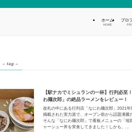
ホーム
プロ
HOME
PR
– tag –
【駅ナカでミシュランの一杯】行列必至
わ麺次郎」の絶品ラーメンをレビュー！
改札の中にある行列店「なにわ麺次郎」2021
掲載された実力派で、オープン前から話題沸騰
そんな「なにわ麺次郎」で看板メニューの「地
ャーシュー丼を実食してきました！しかも、...