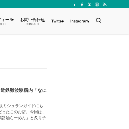
フィール
お問い合わせ
Twitter
Instagram
OFILE
CONTACT
！近鉄難波駅構内「なに
年版ミシュランガイドにも
だったこのお店。今回は、
鶏醤油らーめん」と炙りチ