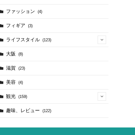
(17)
ファッション
(4)
(4)
フィギア
(3)
ライフスタイル
(123)
(44)
大阪
(8)
滋賀
(23)
美容
(4)
観光
(159)
(142)
趣味、レビュー
(122)
(1)