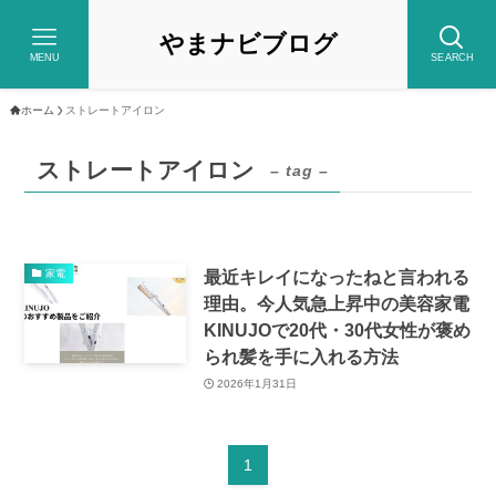
やまナビブログ
MENU
SEARCH
ホーム
ストレートアイロン
ストレートアイロン
– tag –
最近キレイになったねと言われる
家電
理由。今人気急上昇中の美容家電
KINUJOで20代・30代女性が褒め
られ髪を手に入れる方法
2026年1月31日
1