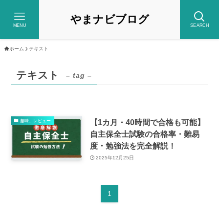
やまナビブログ
MENU
SEARCH
ホーム
テキスト
テキスト
– tag –
【1カ月・40時間で合格も可能】
趣味、レビュー
自主保全士試験の合格率・難易
度・勉強法を完全解説！
2025年12月25日
1