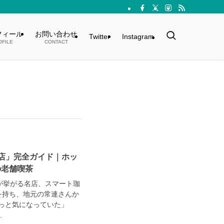
フィール
お問い合わせ
Twitter
Instagram
OFILE
CONTACT
店」完全ガイド｜ホッ
の老舗喫茶
が挙がる名店、スマート珈
史を持ち、地元の常連さんか
っと気になっていた」
.