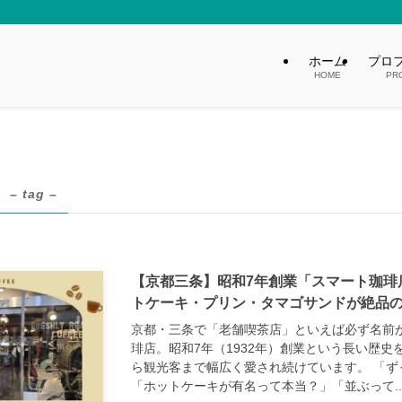
ホーム
プロ
HOME
PR
– tag –
【京都三条】昭和7年創業「スマート珈琲
トケーキ・プリン・タマゴサンドが絶品
京都・三条で「老舗喫茶店」といえば必ず名前
琲店。昭和7年（1932年）創業という長い歴
ら観光客まで幅広く愛され続けています。 「ず
「ホットケーキが有名って本当？」「並ぶって..