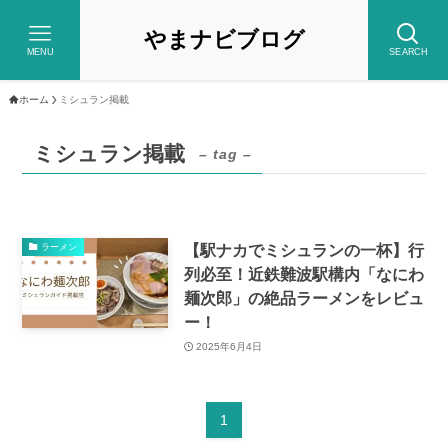
やまナビブログ
MENU
SEARCH
ホーム
ミシュラン掲載
ミシュラン掲載
– tag –
【駅ナカでミシュランの一杯】行
ラーメン
列必至！近鉄難波駅構内「なにわ
麺次郎」の絶品ラーメンをレビュ
ー！
2025年6月4日
1