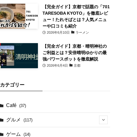
【完全ガイド】京都で話題の「701
TARESOBA KYOTO」を徹底レビ
ュー！たれそばとは？人気メニュ
ーや口コミも紹介
2026年6月10日
ラーメン
【完全ガイド】京都・晴明神社の
ご利益とは？安倍晴明ゆかりの最
強パワースポットを徹底解説
2026年6月4日
京都
カテゴリー
Café
(37)
グルメ
(117)
(41)
ゲーム
(14)