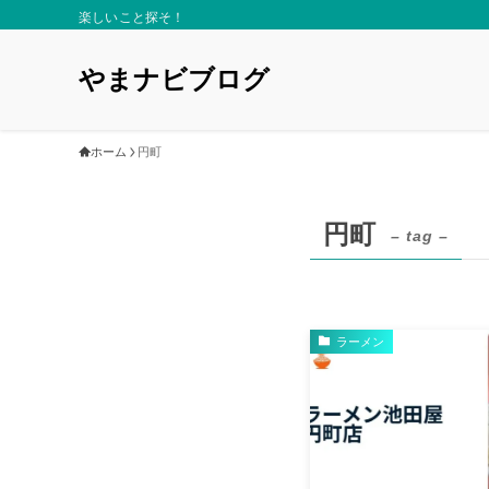
楽しいこと探そ！
やまナビブログ
ホーム
円町
円町
– tag –
ラーメン