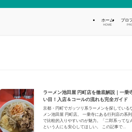
ホーム
プロ
HOME
PR
ラーメン池田屋 円町店を徹底解説｜一乗
い目！入店＆コールの流れも完全ガイド
京都・円町でガッツリ系ラーメンを探している
メン池田屋 円町店。 一乗寺にある行列店の系
で比較的入りやすいのが魅力。「二郎系ってな
という人にも安心してほしい。 この記事で...