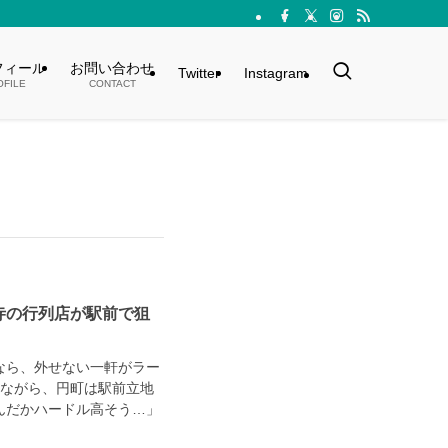
フィール
お問い合わせ
Twitter
Instagram
OFILE
CONTACT
寺の行列店が駅前で狙
なら、外せない一軒がラー
列ながら、円町は駅前立地
んだかハードル高そう…」