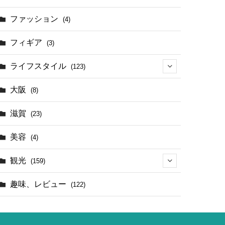
(17)
ファッション
(4)
(4)
フィギア
(3)
ライフスタイル
(123)
(44)
大阪
(8)
滋賀
(23)
美容
(4)
観光
(159)
(142)
趣味、レビュー
(122)
(1)