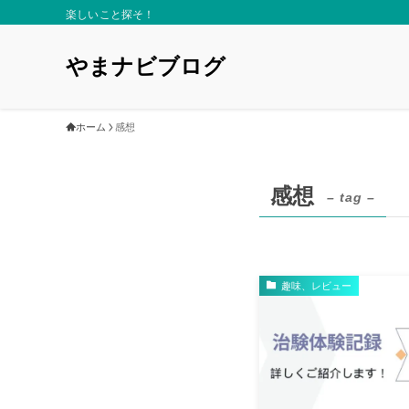
楽しいこと探そ！
やまナビブログ
ホーム
感想
感想
– tag –
趣味、レビュー