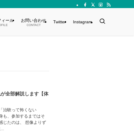
フィール
お問い合わせ
Twitter
Instagram
OFILE
CONTACT
私が全部解説します【体
「治験って怖くない
身も、参加するまではそ
感じたのは、 想像よりず
..