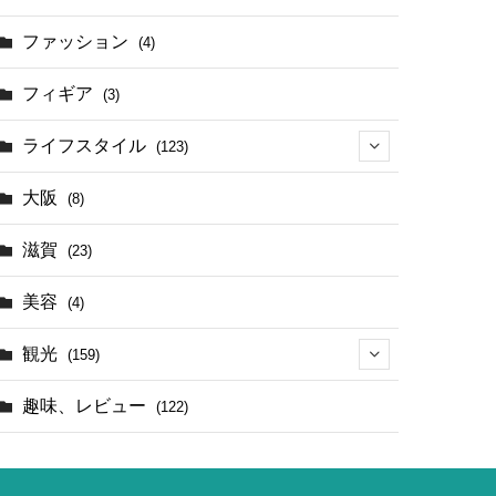
(17)
ファッション
(4)
(4)
フィギア
(3)
ライフスタイル
(123)
(44)
大阪
(8)
滋賀
(23)
美容
(4)
観光
(159)
(142)
趣味、レビュー
(122)
(1)