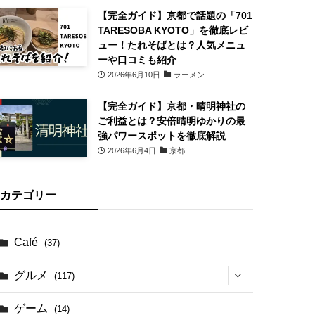
【完全ガイド】京都で話題の「701
TARESOBA KYOTO」を徹底レビ
ュー！たれそばとは？人気メニュ
ーや口コミも紹介
2026年6月10日
ラーメン
【完全ガイド】京都・晴明神社の
ご利益とは？安倍晴明ゆかりの最
強パワースポットを徹底解説
2026年6月4日
京都
カテゴリー
Café
(37)
グルメ
(117)
(41)
ゲーム
(14)