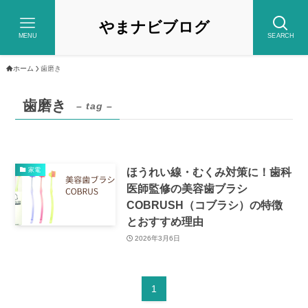
やまナビブログ
MENU
SEARCH
ホーム
歯磨き
歯磨き
– tag –
ほうれい線・むくみ対策に！歯科
家電
医師監修の美容歯ブラシ
COBRUSH（コブラシ）の特徴
とおすすめ理由
2026年3月6日
1