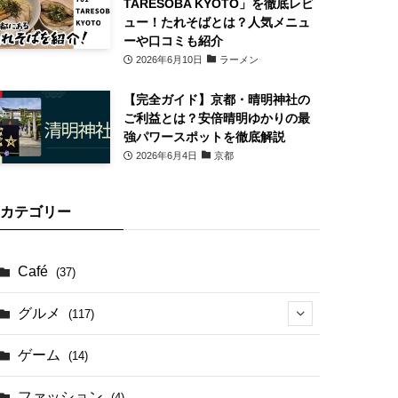
TARESOBA KYOTO」を徹底レビ
ュー！たれそばとは？人気メニュ
ーや口コミも紹介
2026年6月10日
ラーメン
【完全ガイド】京都・晴明神社の
ご利益とは？安倍晴明ゆかりの最
強パワースポットを徹底解説
2026年6月4日
京都
カテゴリー
Café
(37)
グルメ
(117)
(41)
ゲーム
(14)
(17)
ファッション
(4)