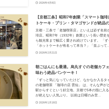
2026年4月8日
【京都三条】昭和7年創業「スマート珈琲
トケーキ・プリン・タマゴサンドが絶品
京都・三条で「老舗喫茶店」といえば必ず名前
琲店。昭和7年（1932年）創業という長い歴
ら観光客まで幅広く愛され続けています。 「ず
「ホットケーキが有名って本当？」「並ぶって..
2026年2月21日
朝ごはんにも最適。烏丸すぐの老舗カフェ
味わう絶品パンケーキ！
「ずっと気になっていたけど、なかなか入るタ
の老舗喫茶 「珈琲の店 雲仙」 は、そんな声が
駅からすぐという好立地、京都で5本の指に入
が絶えない人気ぶり。 以前は日曜のみ営...
2026年1月18日