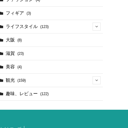
(4)
フィギア
(3)
ライフスタイル
(123)
(44)
大阪
(8)
滋賀
(23)
美容
(4)
観光
(159)
(142)
趣味、レビュー
(122)
(1)
(4)