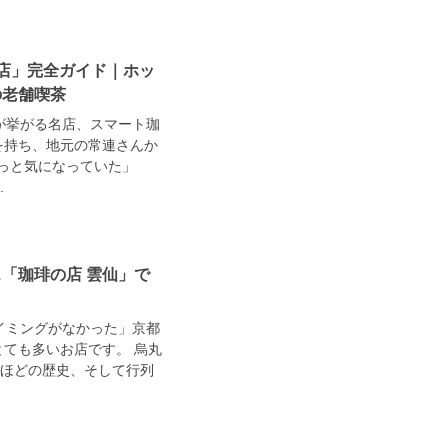
店」完全ガイド｜ホッ
の老舗喫茶
が挙がる名店、スマート珈
史を持ち、地元の常連さんか
っと気になっていた」
.
「珈琲の店 雲仙」で
イミングがなかった」京都
とても多いお店です。 烏丸
るほどの歴史、そして行列