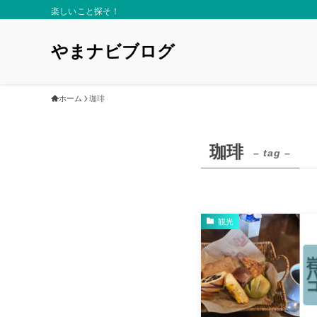
楽しいこと探そ！
やまナビブログ
ホーム
珈琲
珈琲
– tag –
観光