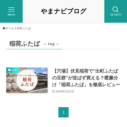
やまナビブログ
MENU
SEARCH
ホーム
稲荷ふたば
稲荷ふたば
– tag –
【穴場】伏見稲荷で“出町ふたば
京都
の豆餅”が並ばず買える？暖簾分
け「稲荷ふたば」を徹底レビュー
2026年2月1日
1