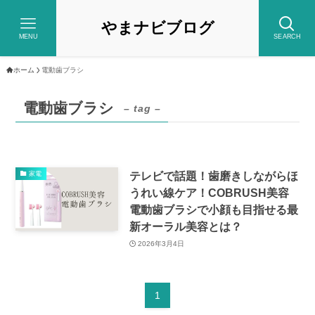
やまナビブログ
MENU
SEARCH
ホーム
電動歯ブラシ
電動歯ブラシ
– tag –
テレビで話題！歯磨きしながらほ
家電
うれい線ケア！COBRUSH美容
電動歯ブラシで小顔も目指せる最
新オーラル美容とは？
2026年3月4日
1