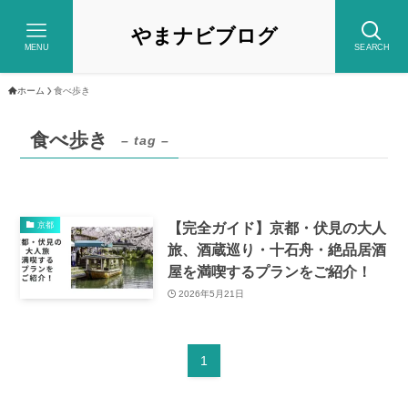
やまナビブログ
MENU
SEARCH
ホーム
食べ歩き
食べ歩き
– tag –
【完全ガイド】京都・伏見の大人
京都
旅、酒蔵巡り・十石舟・絶品居酒
屋を満喫するプランをご紹介！
2026年5月21日
1