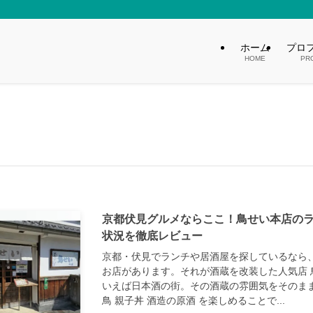
ホーム
プロ
HOME
PR
京都伏見グルメならここ！鳥せい本店の
状況を徹底レビュー
京都・伏見でランチや居酒屋を探しているなら
お店があります。それが酒蔵を改装した人気店 鳥
いえば日本酒の街。その酒蔵の雰囲気をそのまま
鳥 親子丼 酒造の原酒 を楽しめることで...