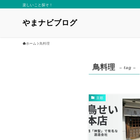
楽しいこと探そ！
やまナビブログ
ホーム
鳥料理
鳥料理
– tag –
京都