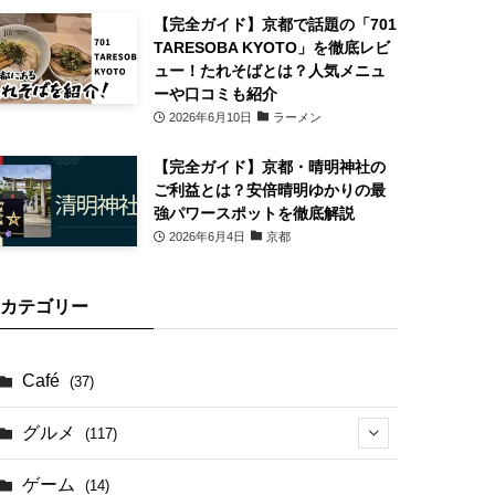
【完全ガイド】京都で話題の「701
TARESOBA KYOTO」を徹底レビ
ュー！たれそばとは？人気メニュ
ーや口コミも紹介
2026年6月10日
ラーメン
【完全ガイド】京都・晴明神社の
ご利益とは？安倍晴明ゆかりの最
強パワースポットを徹底解説
2026年6月4日
京都
カテゴリー
Café
(37)
グルメ
(117)
(41)
ゲーム
(14)