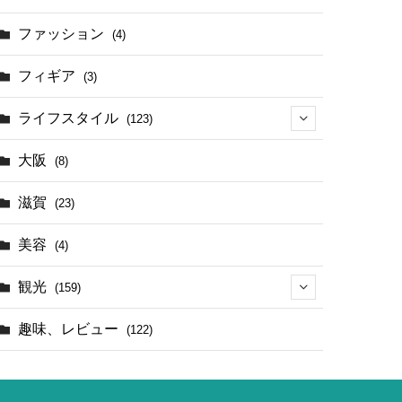
(17)
ファッション
(4)
(4)
フィギア
(3)
ライフスタイル
(123)
(44)
大阪
(8)
滋賀
(23)
美容
(4)
観光
(159)
(142)
趣味、レビュー
(122)
(1)