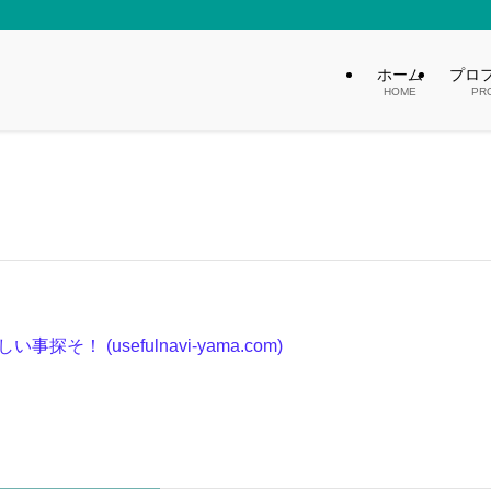
ホーム
プロ
HOME
PR
探そ！ (usefulnavi-yama.com)