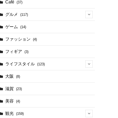
Café
(37)
グルメ
(117)
(41)
ゲーム
(14)
(17)
ファッション
(4)
(4)
フィギア
(3)
ライフスタイル
(123)
(44)
大阪
(8)
滋賀
(23)
美容
(4)
観光
(159)