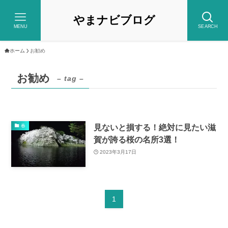
やまナビブログ
MENU
SEARCH
ホーム
お勧め
お勧め
– tag –
見ないと損する！絶対に見たい滋
春
賀が誇る桜の名所3選！
2023年3月17日
1