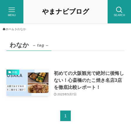
やまナビブログ
MENU
SEARCH
ホーム
わなか
わなか
– tag –
初めての大阪観光で絶対に後悔し
和食
ない！心斎橋のたこ焼き名店3店
を徹底比較レポート！
2025年5月7日
1