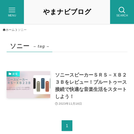
やまナビブログ
MENU
SEARCH
ホーム
ソニー
ソニー
– tag –
ソニースピーカーＳＲＳ－ＸＢ２
家電
３Ｂをレビュー！ブルートゥース
接続で快適な音楽生活をスタート
しよう！
2023年11月16日
1