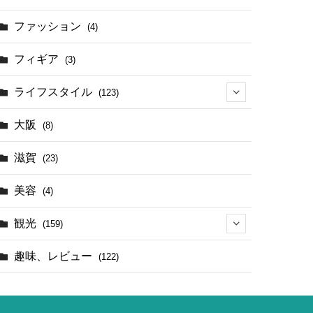
(17)
ファッション
(4)
(4)
フィギア
(3)
ライフスタイル
(123)
(44)
大阪
(8)
滋賀
(23)
美容
(4)
観光
(159)
(142)
趣味、レビュー
(122)
(1)