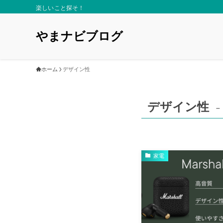
楽しいこと探そ！
やまナビブログ
ホーム
デザイン性
デザイン性
–
家電