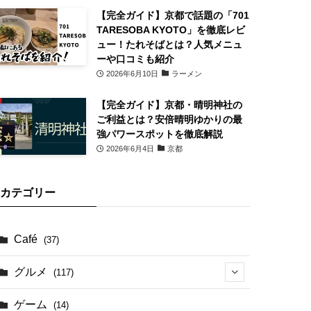
【完全ガイド】京都で話題の「701
TARESOBA KYOTO」を徹底レビ
ュー！たれそばとは？人気メニュ
ーや口コミも紹介
2026年6月10日
ラーメン
【完全ガイド】京都・晴明神社の
ご利益とは？安倍晴明ゆかりの最
強パワースポットを徹底解説
2026年6月4日
京都
カテゴリー
Café
(37)
グルメ
(117)
(41)
ゲーム
(14)