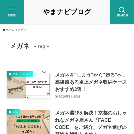
やまナビブログ
MENU
SEARCH
ホーム
メガネ
メガネ
– tag –
メガネを“しまう”から“飾る”へ、
趣味、レビュー
高級感ある卓上メガネ収納ケース
おすすめ3選！
2026年3月10日
メガネ選びを解決！京都のおしゃ
京都
れなメガネ屋さん「FACE
CODE」をご紹介、メガネ選びの