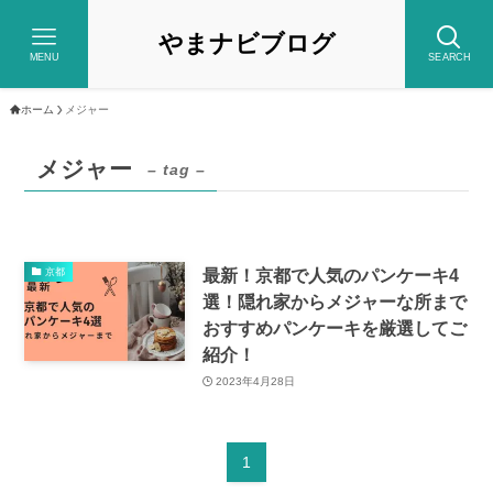
やまナビブログ
MENU
SEARCH
ホーム
メジャー
メジャー
– tag –
最新！京都で人気のパンケーキ4
京都
選！隠れ家からメジャーな所まで
おすすめパンケーキを厳選してご
紹介！
2023年4月28日
1