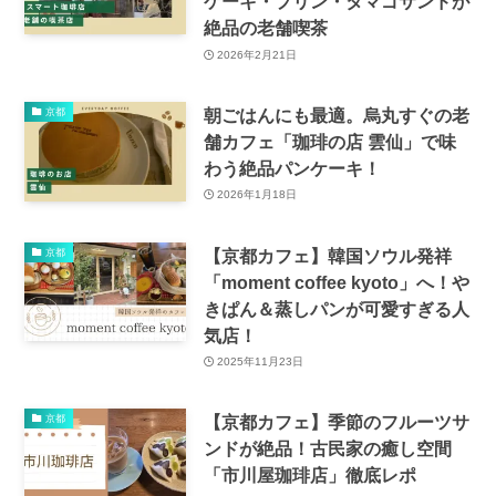
ケーキ・プリン・タマゴサンドが
絶品の老舗喫茶
2026年2月21日
朝ごはんにも最適。烏丸すぐの老
京都
舗カフェ「珈琲の店 雲仙」で味
わう絶品パンケーキ！
2026年1月18日
【京都カフェ】韓国ソウル発祥
京都
「moment coffee kyoto」へ！や
きぱん＆蒸しパンが可愛すぎる人
気店！
2025年11月23日
【京都カフェ】季節のフルーツサ
京都
ンドが絶品！古民家の癒し空間
「市川屋珈琲店」徹底レポ