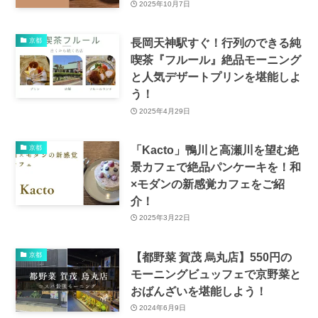
2025年10月7日
長岡天神駅すぐ！行列のできる純
京都
喫茶『フルール』絶品モーニング
と人気デザートプリンを堪能しよ
う！
2025年4月29日
「Kacto」鴨川と高瀬川を望む絶
京都
景カフェで絶品パンケーキを！和
×モダンの新感覚カフェをご紹
介！
2025年3月22日
【都野菜 賀茂 烏丸店】550円の
京都
モーニングビュッフェで京野菜と
おばんざいを堪能しよう！
2024年6月9日