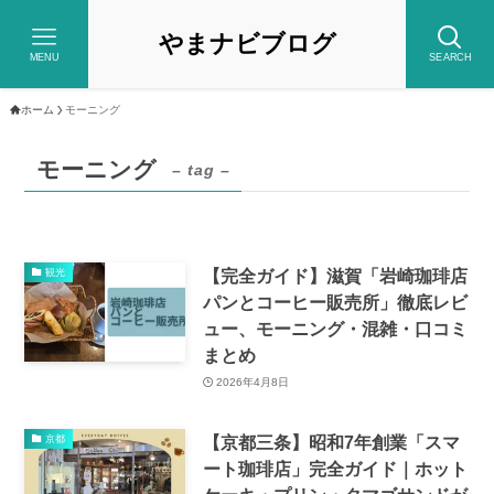
やまナビブログ
MENU
SEARCH
ホーム
モーニング
モーニング
– tag –
【完全ガイド】滋賀「岩崎珈琲店
観光
パンとコーヒー販売所」徹底レビ
ュー、モーニング・混雑・口コミ
まとめ
2026年4月8日
【京都三条】昭和7年創業「スマ
京都
ート珈琲店」完全ガイド｜ホット