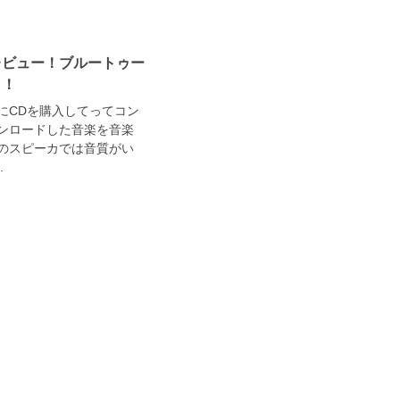
レビュー！ブルートゥー
う！
にCDを購入してってコン
ンロードした音楽を音楽
のスピーカでは音質がい
.