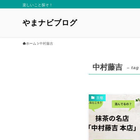
楽しいこと探そ！
やまナビブログ
ホーム
中村藤吉
中村藤吉
– tag
京都