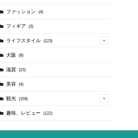
(17)
ファッション
(4)
(4)
フィギア
(3)
ライフスタイル
(123)
(44)
大阪
(8)
滋賀
(23)
美容
(4)
観光
(159)
(142)
趣味、レビュー
(122)
(1)