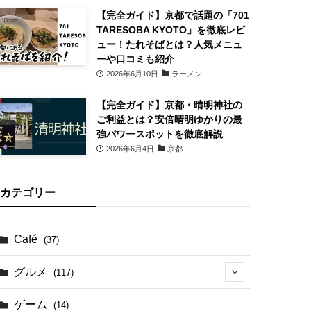
【完全ガイド】京都で話題の「701
TARESOBA KYOTO」を徹底レビ
ュー！たれそばとは？人気メニュ
ーや口コミも紹介
2026年6月10日
ラーメン
【完全ガイド】京都・晴明神社の
ご利益とは？安倍晴明ゆかりの最
強パワースポットを徹底解説
2026年6月4日
京都
カテゴリー
Café
(37)
グルメ
(117)
(41)
ゲーム
(14)