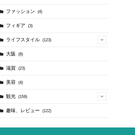
(17)
ファッション
(4)
(4)
フィギア
(3)
ライフスタイル
(123)
(44)
大阪
(8)
滋賀
(23)
美容
(4)
観光
(159)
(142)
趣味、レビュー
(122)
(1)