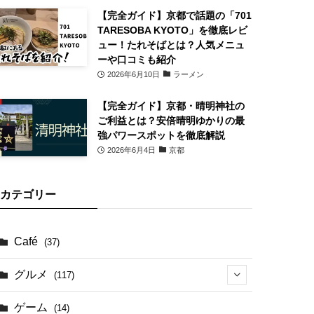
【完全ガイド】京都で話題の「701
TARESOBA KYOTO」を徹底レビ
ュー！たれそばとは？人気メニュ
ーや口コミも紹介
2026年6月10日
ラーメン
【完全ガイド】京都・晴明神社の
ご利益とは？安倍晴明ゆかりの最
強パワースポットを徹底解説
2026年6月4日
京都
カテゴリー
Café
(37)
グルメ
(117)
(41)
ゲーム
(14)