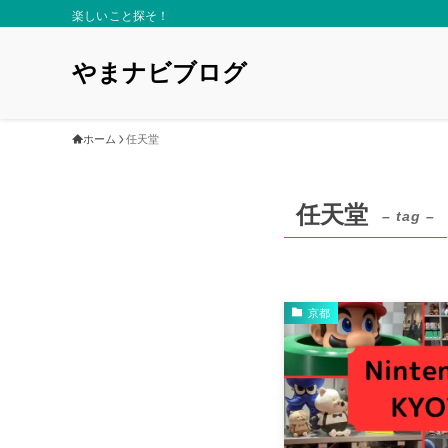
楽しいこと探そ！
やまナビブログ
ホーム
任天堂
任天堂
– tag –
京都