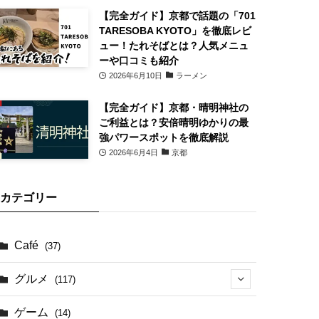
【完全ガイド】京都で話題の「701
TARESOBA KYOTO」を徹底レビ
ュー！たれそばとは？人気メニュ
ーや口コミも紹介
2026年6月10日
ラーメン
【完全ガイド】京都・晴明神社の
ご利益とは？安倍晴明ゆかりの最
強パワースポットを徹底解説
2026年6月4日
京都
カテゴリー
Café
(37)
グルメ
(117)
(41)
ゲーム
(14)