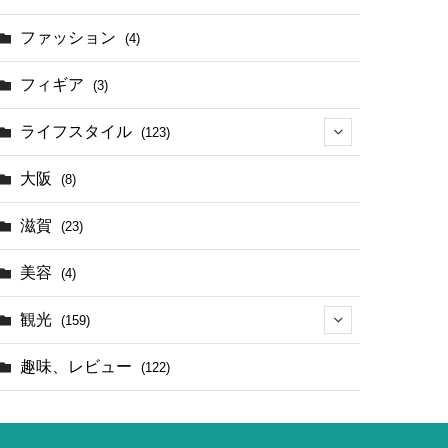
(17)
ファッション
(4)
(4)
フィギア
(3)
ライフスタイル
(123)
(44)
大阪
(8)
滋賀
(23)
美容
(4)
観光
(159)
(142)
趣味、レビュー
(122)
(1)