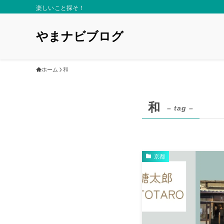
楽しいこと探そ！
やまナビブログ
ホーム
和
和
– tag –
京都