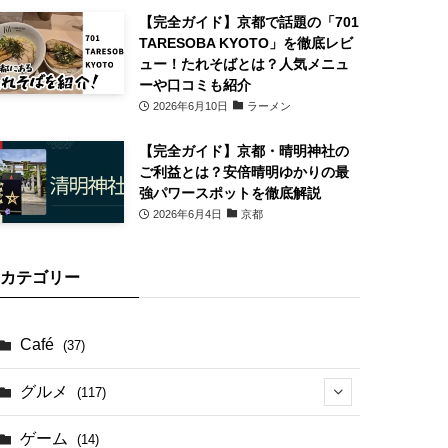
【完全ガイド】京都で話題の「701
TARESOBA KYOTO」を徹底レビ
ュー！たれそばとは？人気メニュ
ーや口コミも紹介
2026年6月10日
ラーメン
【完全ガイド】京都・晴明神社の
ご利益とは？安倍晴明ゆかりの最
強パワースポットを徹底解説
2026年6月4日
京都
カテゴリー
Café
(37)
グルメ
(117)
(41)
ゲーム
(14)