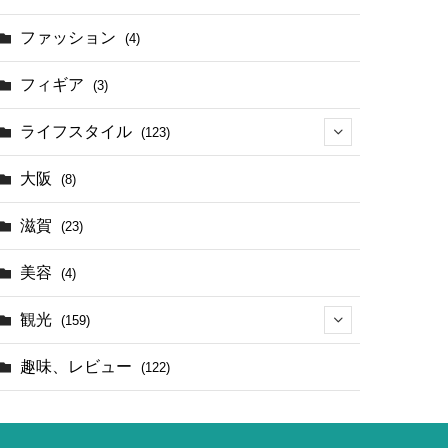
(17)
ファッション
(4)
(4)
フィギア
(3)
ライフスタイル
(123)
(44)
大阪
(8)
滋賀
(23)
美容
(4)
観光
(159)
(142)
趣味、レビュー
(122)
(1)