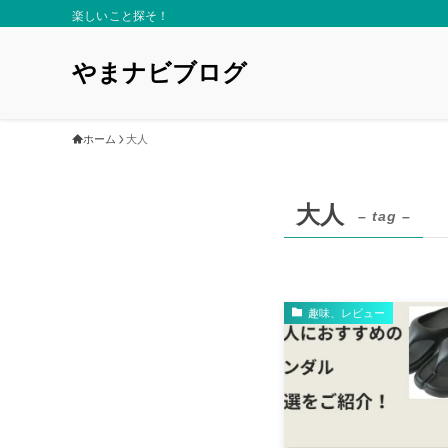
楽しいこと探そ！
やまナビブログ
ホーム
大人
大人
– tag –
趣味、レビュー