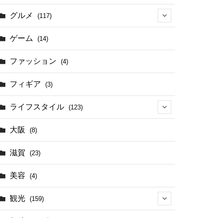
グルメ
(117)
(41)
ゲーム
(14)
(17)
ファッション
(4)
(4)
フィギア
(3)
ライフスタイル
(123)
(44)
大阪
(8)
滋賀
(23)
美容
(4)
観光
(159)