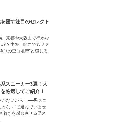
識を覆す注目のセレクト
局、京都や大阪まで行かな
んか？実際、関西でもファ
洋服の空白地帯”と感じる
系スニーカー3選！大
ーを厳選してご紹介！
立たないから」──黒スニ
んとなく”で選んでいませ
ち着きを感じさせる黒ス
.