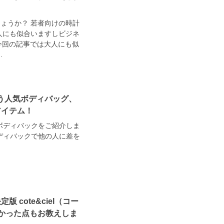
しょうか？ 若者向けの時計
大人にも似合いますしビジネ
♪今回の記事では大人にも似
.
似合う人気ボディバッグ、
アイテム！
ボディバックをご紹介しま
ディバックで他の人に差を
cote&ciel（コー
よかった点もお教えしま