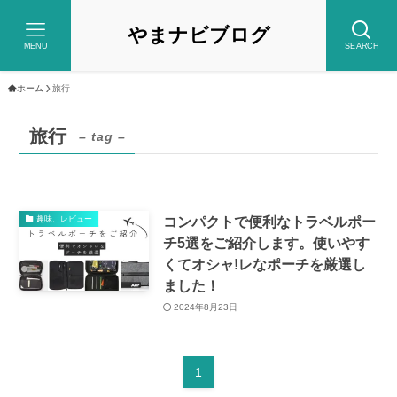
やまナビブログ
MENU
SEARCH
ホーム
旅行
旅行
– tag –
コンパクトで便利なトラベルポー
趣味、レビュー
チ5選をご紹介します。使いやす
くてオシャ!レなポーチを厳選し
ました！
2024年8月23日
1