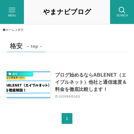
やまナビブログ
MENU
SEARCH
ホーム
格安
格安
– tag –
ブログ始めるならABLENET（エ
趣味、レビュー
イブルネット）他社と通信速度＆
料金を徹底比較します！
2023年8月24日
1