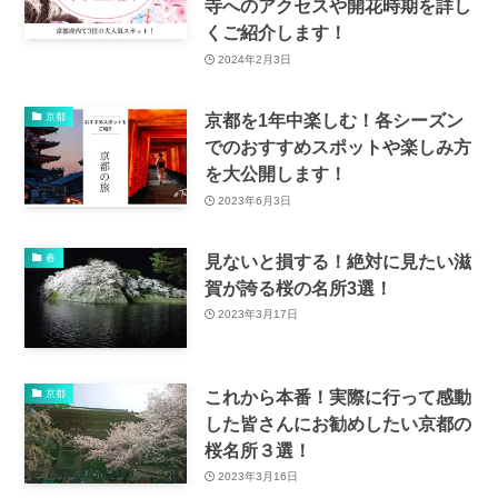
寺へのアクセスや開花時期を詳し
くご紹介します！
2024年2月3日
京都を1年中楽しむ！各シーズン
京都
でのおすすめスポットや楽しみ方
を大公開します！
2023年6月3日
見ないと損する！絶対に見たい滋
春
賀が誇る桜の名所3選！
2023年3月17日
これから本番！実際に行って感動
京都
した皆さんにお勧めしたい京都の
桜名所３選！
2023年3月16日