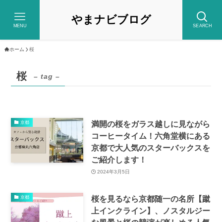
やまナビブログ
MENU
SEARCH
ホーム
桜
桜
– tag –
満開の桜をガラス越しに見ながら
京都
コーヒータイム！六角堂横にある
京都で大人気のスターバックスを
ご紹介します！
2024年3月5日
桜を見るなら京都随一の名所【蹴
京都
上インクライン】、ノスタルジー