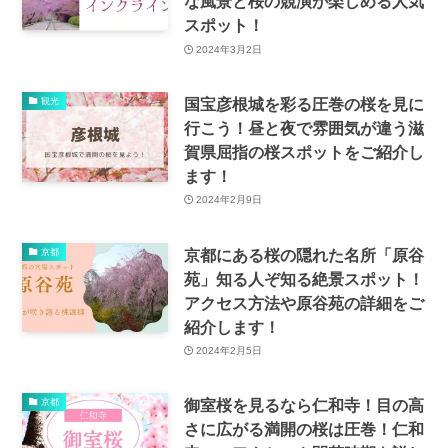
な風景と桜の競演が楽しめる人気
スポット！
2024年3月2日
国宝彦根城を彩る圧巻の桜を見に
観光
行こう！昼と夜で雰囲気が違う滋
賀県屈指の桜スポットをご紹介し
ます！
2024年2月9日
京都にある桜の隠れた名所「原谷
京都
苑」知る人ぞ知る絶景スポット！
アクセス方法や原谷苑の詳細をご
紹介します！
2024年2月5日
御室桜を見るなら仁和寺！目の高
京都
さに広がる満開の桜は圧巻！仁和