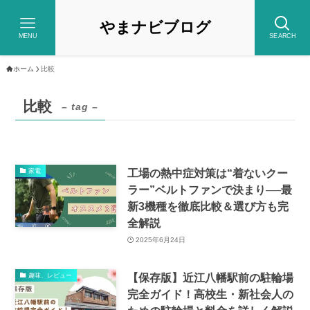
やまナビブログ
MENU
SEARCH
ホーム
比較
比較
– tag –
工場の熱中症対策は“着ないクー
家電
ラー”ベルトファンで決まり──最
新3機種を徹底比較＆選び方も完
全解説
2025年6月24日
【保存版】近江八幡駅前の駐輪場
趣味、レビュー
完全ガイド！高校生・新社会人の