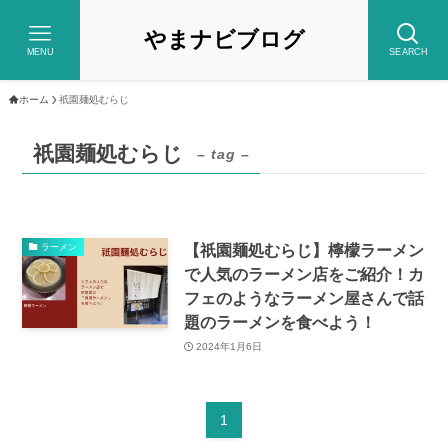
やまナビブログ
MENU
SEARCH
ホーム
祇園麺処むらじ
祇園麺処むらじ
– tag –
【祇園麺処むらじ】檸檬ラーメン
ラーメン
で人気のラーメン店をご紹介！カ
フェのようなラーメン屋さんで話
題のラーメンを食べよう！
2024年1月6日
1