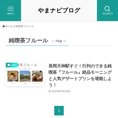
やまナビブログ
MENU
SEARCH
ホーム
純喫茶フルール
純喫茶フルール
– tag –
長岡天神駅すぐ！行列のできる純
京都
喫茶『フルール』絶品モーニング
と人気デザートプリンを堪能しよ
う！
2025年4月29日
1