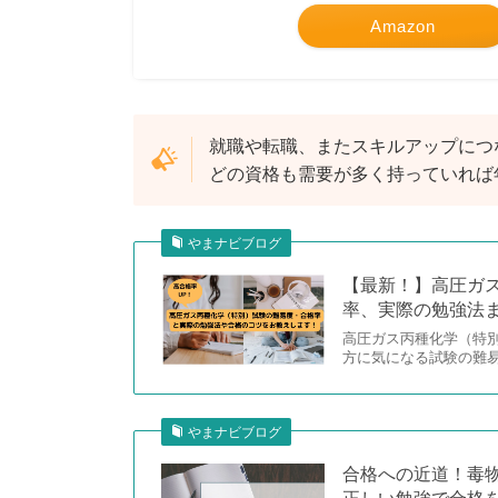
Amazon
就職や転職、またスキルアップにつ
どの資格も需要が多く持っていれば年収
やまナビブログ
【最新！】高圧ガ
率、実際の勉強法
高圧ガス丙種化学（特
方に気になる試験の難
やまナビブログ
合格への近道！毒