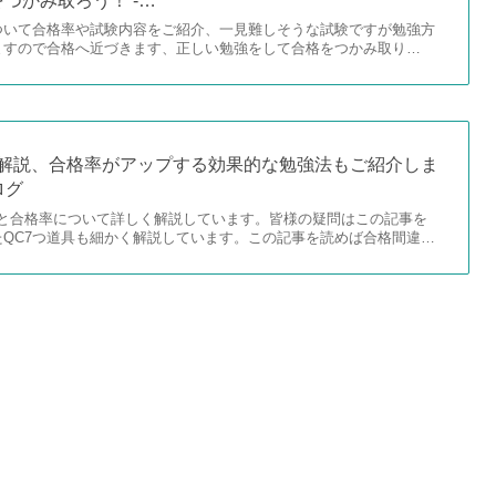
つかみ取ろう！ -…
ついて合格率や試験内容をご紹介、一見難しそうな試験ですが勉強方
ますので合格へ近づきます、正しい勉強をして合格をつかみ取り…
底解説、合格率がアップする効果的な勉強法もご紹介しま
ログ
法と合格率について詳しく解説しています。皆様の疑問はこの記事を
たQC7つ道具も細かく解説しています。この記事を読めば合格間違…