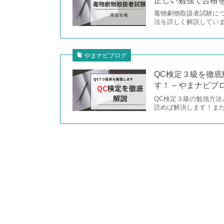
正しい勉強で合格を
毒物劇物取扱者試験に
法を詳しく解説してい
やまナビブログ
QC検定３級を徹
す！ – やまナビブ
QC検定３級の勉強方
読めば解決します！ま