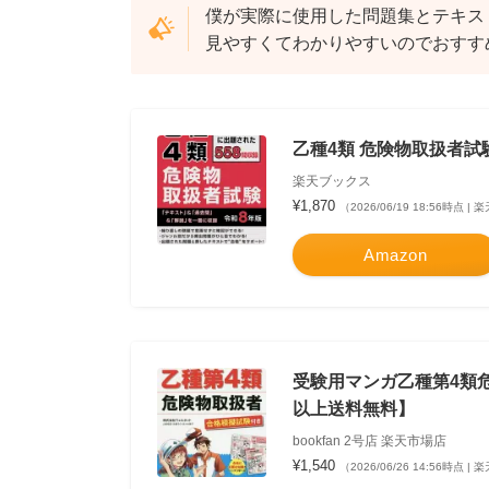
僕が実際に使用した問題集とテキス
見やすくてわかりやすいのでおすすめで
乙種4類 危険物取扱者試験 
楽天ブックス
¥1,870
（2026/06/19 18:56時点 
Amazon
受験用マンガ乙種第4類危
以上送料無料】
bookfan 2号店 楽天市場店
¥1,540
（2026/06/26 14:56時点 