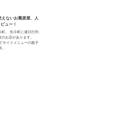
絶えないお蕎麦屋、人
レビュー！
町。 先斗町に連日行列
麦のお店があります。
してサイドメニューの親子
..