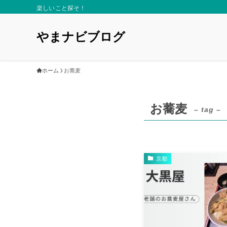
楽しいこと探そ！
やまナビブログ
ホーム
お蕎麦
お蕎麦
– tag –
京都