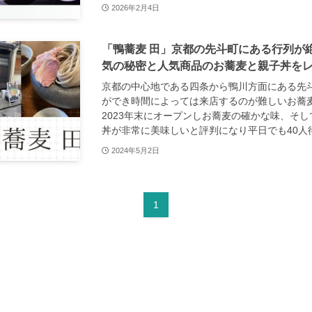
2026年2月4日
「鴨蕎麦 田」京都の先斗町にある行列が
気の秘密と人気商品のお蕎麦と親子丼を
京都の中心地である四条から鴨川方面にある先斗
ができ時間によっては来店するのが難しいお蕎
2023年末にオープンしお蕎麦の確かな味、そ
丼が非常に美味しいと評判になり平日でも40人待.
2024年5月2日
1