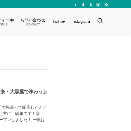
フィール
お問い合わせ
Twitter
Instagram
OFILE
CONTACT
四条・大黒屋で味わう京
「大黒屋って閉店したんじ
た方に、朗報です！京
ープンしました！ 一度は
.