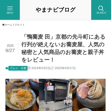
やまナビブログ
MENU
SEARCH
ホーム
グルメ
「鴨蕎麦 田」京都の先斗町にある
行列が絶えないお蕎麦屋、人気の
2025
9/27
秘密と人気商品のお蕎麦と親子丼
をレビュー！
2024年5月2日
2025年9月27日
グルメ
京都