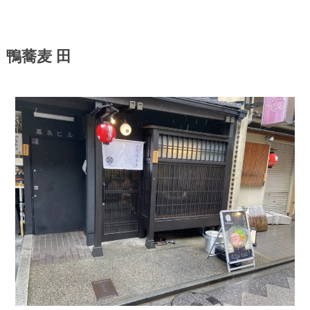
鴨蕎麦 田