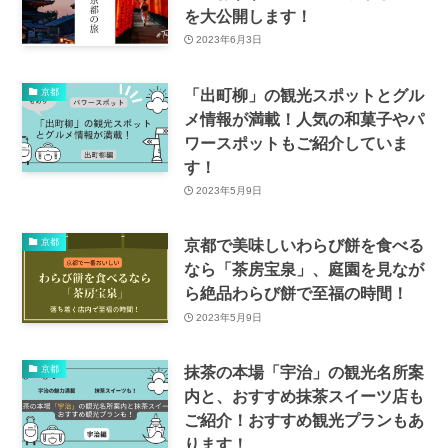
を大公開します！
2023年6月3日
「出町柳」の観光スポットとグル
京都
メ情報が満載！人気の和菓子やパ
ワースポットもご紹介していま
す！
2023年5月9日
京都で美味しいわらび餅を食べる
京都
なら「茶房宝泉」、庭園を見なが
ら絶品わらび餅で至福の時間！
2023年5月9日
抹茶の本場「宇治」の観光名所案
京都
内と、おすすめ抹茶スイーツ店も
ご紹介！おすすめ観光プランもあ
ります！