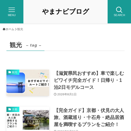
やまナビブログ
MENU
SEARCH
ホーム
観光
観光
– tag –
【滋賀県民おすすめ】車で楽しむ
観光
ビワイチ完全ガイド！日帰り・1
泊2日モデルコース
2026年8月1日
【完全ガイド】京都・伏見の大人
京都
旅、酒蔵巡り・十石舟・絶品居酒
屋を満喫するプランをご紹介！