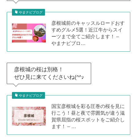
やまナビブログ
彦根城前のキャッスルロードおす
すめグルメ5選！近江牛からスイ
ーツまで全てご紹介します！ –
やまナビブロ…
彦根城の桜は別格！
ぜひ見に来てくださいね(^^♪
やまナビブログ
国宝彦根城を彩る圧巻の桜を見に
行こう！昼と夜で雰囲気が違う滋
賀県屈指の桜スポットをご紹介し
ます！ – …