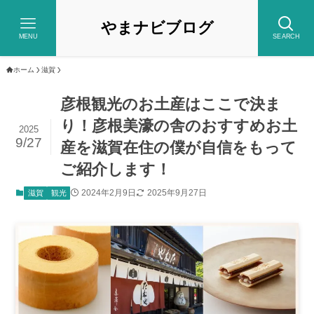
やまナビブログ
MENU
SEARCH
ホーム
滋賀
彦根観光のお土産はここで決ま
り！彦根美濠の舎のおすすめお土
2025
9/27
産を滋賀在住の僕が自信をもって
ご紹介します！
2024年2月9日
2025年9月27日
滋賀
観光