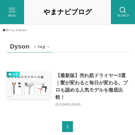
やまナビブログ
MENU
SEARCH
ホーム
Dyson
Dyson
– tag –
【最新版】売れ筋ドライヤー3選
家電
｜髪が変わると毎日が変わる。プ
ロも認める人気モデルを徹底比
較！
2026年1月28日
1