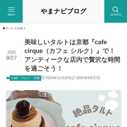
やまナビブログ
MENU
SEARCH
ホーム
Café
美味しいタルトは京都『cafe
cirque（カフェ シルク）』で！
2025
9/27
アンティークな店内で贅沢な時間
を過ごそう！
2024年11月20日
2025年9月27日
Café
グルメ
京都