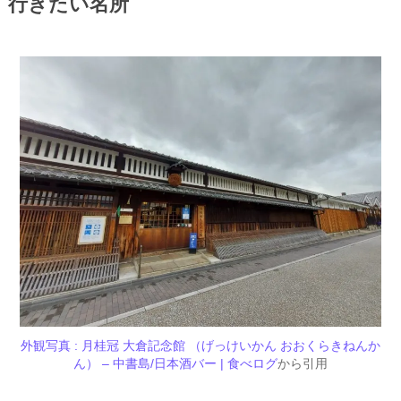
行きたい名所
外観写真 : 月桂冠 大倉記念館 （げっけいかん おおくらきねんか
ん） – 中書島/日本酒バー | 食べログ
から引用