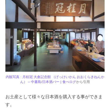
内観写真 : 月桂冠 大倉記念館 （げっけいかん おおくらきねんか
ん） – 中書島/日本酒バー | 食べログ
から引用
お土産として様々な日本酒を購入する事ができま
す。