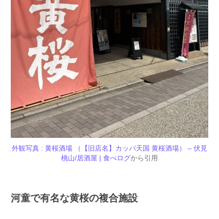
外観写真 : 黄桜酒場 （【旧店名】カッパ天国 黄桜酒場） – 伏見
桃山/居酒屋 | 食べログ
から引用
河童で有名な黄桜の複合施設