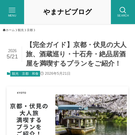
やまナビブログ
MENU
SEARCH
ホーム
観光
京都
【完全ガイド】京都・伏見の大人
2026
旅、酒蔵巡り・十石舟・絶品居酒
5/21
屋を満喫するプランをご紹介！
2026年5月21日
観光
京都
和食