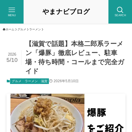
やまナビブログ
MENU
SEARCH
ホーム
グルメ
ラーメン
【滋賀で話題】本格二郎系ラーメ
ン「爆豚」徹底レビュー、駐車
2026
5/10
場・待ち時間・コールまで完全ガ
イド
2026年5月10日
グルメ
ラーメン
滋賀