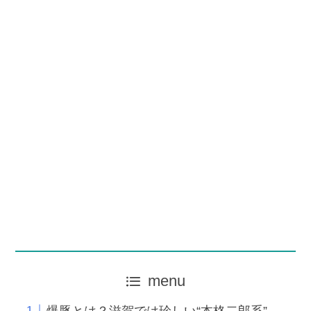
menu
爆豚とは？滋賀では珍しい“本格二郎系”