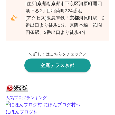
[住所]
京都
府
京都
市下京区河原町通四
条下る2丁目稲荷町324番地
[アクセス]阪急電鉄「
京都
河原町駅」2
番出口より徒歩1分、京阪本線「祇園
四条駅」3番出口より徒歩4分
＼ 詳しくはこちらをチェック／
空庭テラス京都
人気ブログランキング