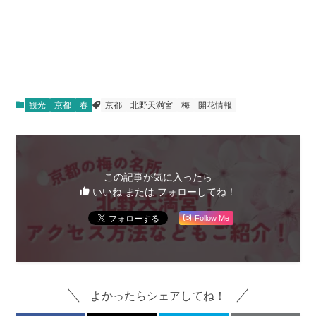
観光
京都
春
京都
北野天満宮
梅
開花情報
この記事が気に入ったら
いいね または フォローしてね！
Follow Me