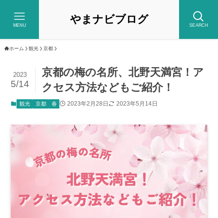
やまナビブログ
MENU
SEARCH
ホーム
観光
京都
京都の梅の名所、北野天満宮！ア
2023
5/14
クセス方法などもご紹介！
2023年2月28日
2023年5月14日
観光
京都
春