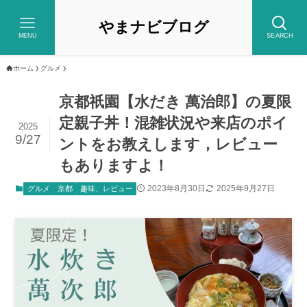
やまナビブログ
MENU
SEARCH
ホーム
グルメ
京都祇園【水だき 萬治郎】の夏限
定親子丼！混雑状況や来店のポイ
2025
9/27
ントをお教えします，レビュー
もありますよ！
2023年8月30日
2025年9月27日
グルメ
京都
趣味、レビュー