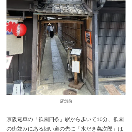
店舗前
京阪電車の「祇園四条」駅から歩いて10分、祇園
の街並みにある細い道の先に「水だき萬次郎」は