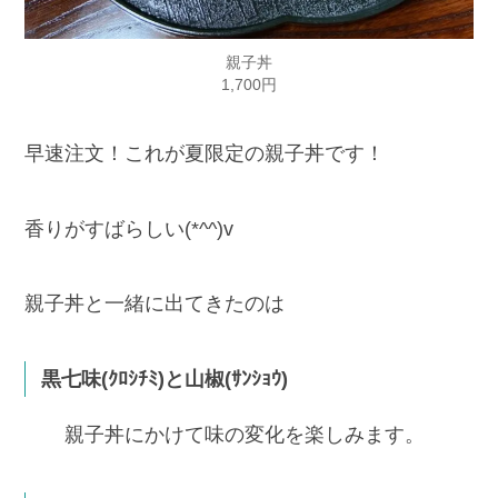
親子丼
1,700円
早速注文！これが夏限定の親子丼です！
香りがすばらしい(*^^)v
親子丼と一緒に出てきたのは
黒七味(ｸﾛｼﾁﾐ)と山椒(ｻﾝｼｮｳ)
親子丼にかけて味の変化を楽しみます。