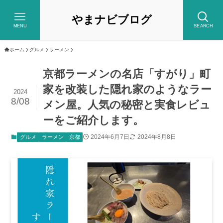
やまナビブログ
MENU
SEARCH
ホーム
グルメ
ラーメン
京都ラーメンの名店「すがり」町
家を改装した隠れ家のようなラー
2024
8/08
メン屋。人気の秘密と実食レビュ
ーをご紹介します。
2024年6月7日
2024年8月8日
グルメ
ラーメン
京都